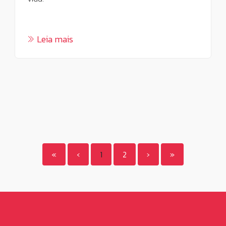
Leia mais
(current)
«
‹
1
2
›
»