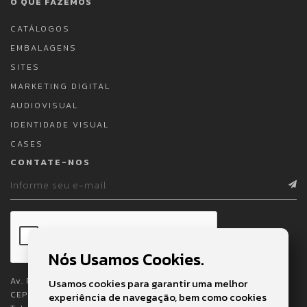
O QUE FAZEMOS
CATÁLOGOS
EMBALAGENS
SITES
MARKETING DIGITAL
AUDIOVISUAL
IDENTIDADE VISUAL
CASES
CONTATE-NOS
Nós Usamos Cookies.
Av. Pedro Lessa, 2023 - 1º e 2º Andares
Usamos cookies para garantir uma melhor
CEP: 11025-003 - Embaré - Santos - SP
experiência de navegação, bem como cookies