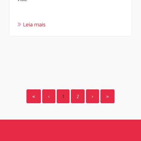
Leia mais
(current)
«
‹
1
2
›
»