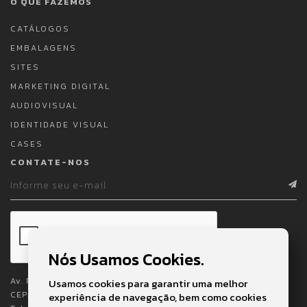
O QUE FAZEMOS
CATÁLOGOS
EMBALAGENS
SITES
MARKETING DIGITAL
AUDIOVISUAL
IDENTIDADE VISUAL
CASES
CONTATE-NOS
Nós Usamos Cookies.
Av. Pedro Lessa, 2023 - 1º e 2º Andares
Usamos cookies para garantir uma melhor
CEP: 11025-003 - Embaré - Santos - SP
experiência de navegação, bem como cookies