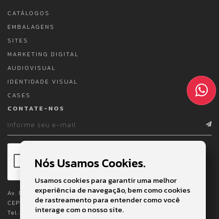
CATÁLOGOS
EMBALAGENS
SITES
MARKETING DIGITAL
AUDIOVISUAL
IDENTIDADE VISUAL
CASES
CONTATE-NOS
Nós Usamos Cookies.
Usamos cookies para garantir uma melhor
experiência de navegação, bem como cookies
Av. Pedro Lessa, 2023 - 1º e 2º Andares
de rastreamento para entender como você
CEP: 11025-003 - Embaré - Santos - SP
interage com o nosso site.
Tel.:
(13) 3271-9226
/
(13) 3272-2362